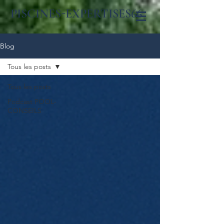
PISCINES-EXPERTISES66
Blog
Tous les posts
Tous les posts
Podcast POOL-
CONSEILS