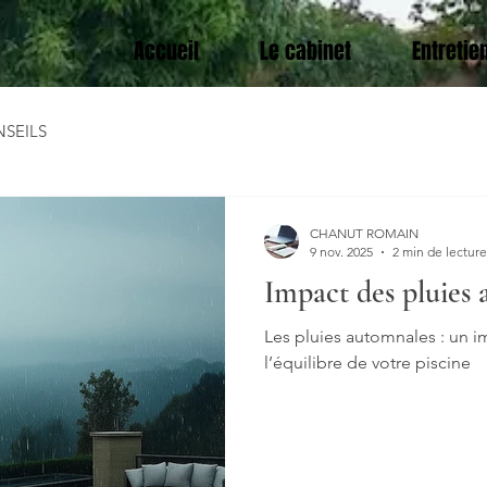
Accueil
Le cabinet
Entretie
NSEILS
CHANUT ROMAIN
9 nov. 2025
2 min de lecture
Impact des pluies
Les pluies automnales : un 
l’équilibre de votre piscine