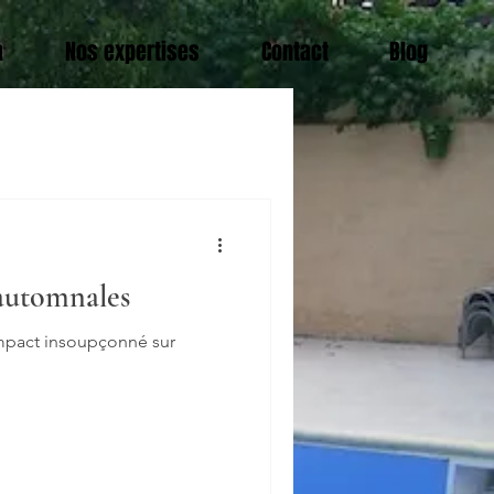
n
Nos expertises
Contact
Blog
 automnales
impact insoupçonné sur