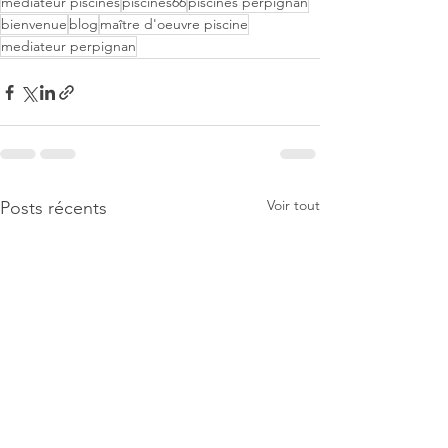
médiateur piscines
piscines66
piscines perpignan
bienvenue
blog
maître d'oeuvre piscine
mediateur perpignan
Voir tout
Posts récents