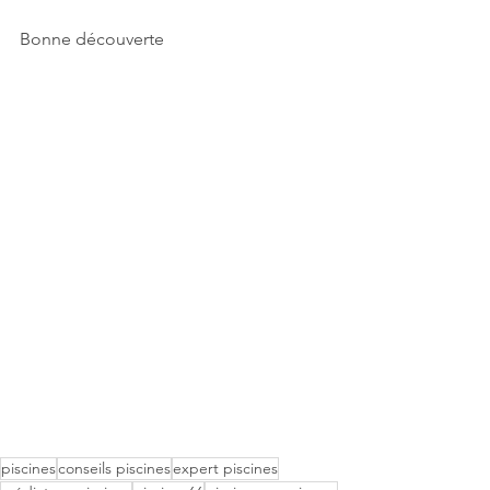
Bonne découverte
piscines
conseils piscines
expert piscines