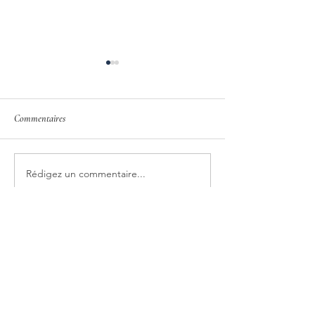
Commentaires
Cahiers techniques piscine
Rédigez un commentaire...
Pourquoi analyser vo
piscine
Contact