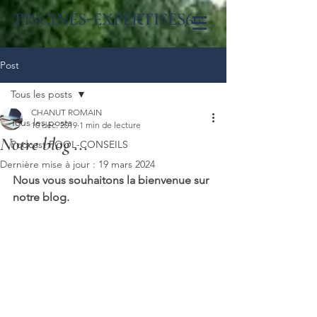
PISCINES-EXPERTISES66
Post
Tous les posts
CHANUT ROMAIN
Tous les posts
10 déc. 2019
1 min de lecture
Notre blog ...
Podcast POOL-CONSEILS
Dernière mise à jour :
19 mars 2024
Nous vous souhaitons la bienvenue sur 
notre blog.