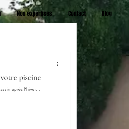
n
Nos expertises
Contact
Blog
 votre piscine
assin après l’hiver…