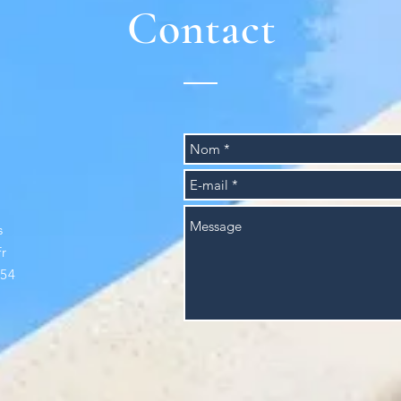
Contact
s
r
.54