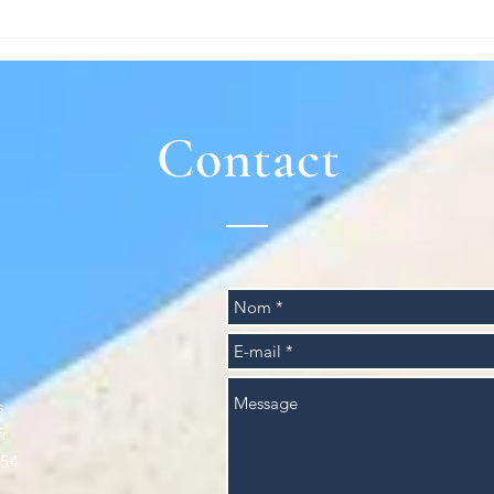
Contact
s
r
.54