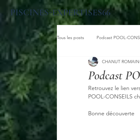
PISCINES-EXPERTISES66
Tous les posts
Podcast POOL-CONS
CHANUT ROMAIN
Podcast 
Retrouvez le lien ver
POOL-CONSEILS chaq
Bonne découverte 