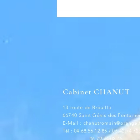
Cabinet CHANUT
13 route de Brouilla
66740 Saint Génis des Fontaine
E-Mail :
chanutromain@orange.f
Tél : 04.68.56.12.85 / 06.42.74.72
06.79.74.08.15