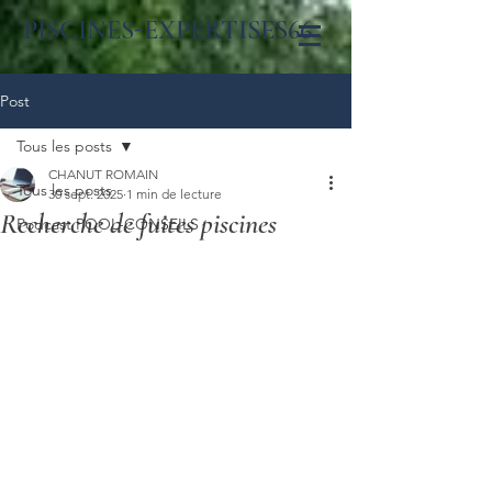
PISCINES-EXPERTISES66
Post
Tous les posts
CHANUT ROMAIN
Tous les posts
30 sept. 2025
1 min de lecture
Recherche de fuites piscines
Podcast POOL-CONSEILS